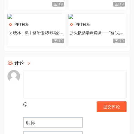
历史经验与重要启示
19
19
PPT模板
PPT模板
方晓林：集中整治违规吃喝必须
少先队活动课说课——“桥”见中
重拳出击
国路
19
19
评论
0
提交评论