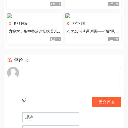
历史经验与重要启示
19
19
PPT模板
PPT模板
方晓林：集中整治违规吃喝必须
少先队活动课说课——“桥”见中
重拳出击
国路
19
19
评论
0
提交评论