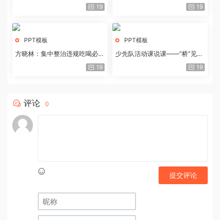
历史经验与重要启示
19
19
PPT模板
PPT模板
方晓林：集中整治违规吃喝必须
少先队活动课说课——“桥”见中
重拳出击
国路
19
19
评论
0
提交评论