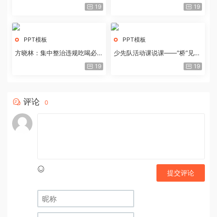
历史经验与重要启示
19
19
PPT模板
PPT模板
方晓林：集中整治违规吃喝必须
少先队活动课说课——“桥”见中
重拳出击
国路
19
19
评论
0
提交评论