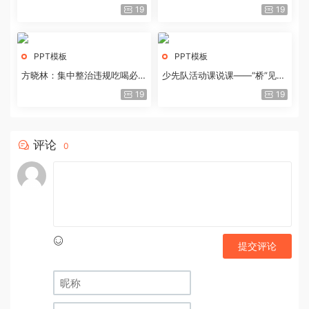
历史经验与重要启示
19
19
PPT模板
PPT模板
方晓林：集中整治违规吃喝必须
少先队活动课说课——“桥”见中
重拳出击
国路
19
19
评论
0
提交评论