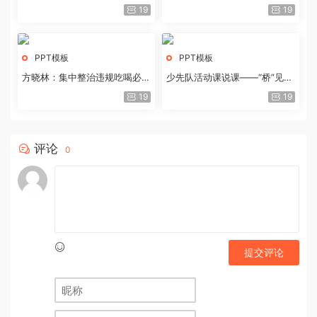
历史经验与重要启示
19
19
PPT模板
PPT模板
方晓林：集中整治违规吃喝必须
少先队活动课说课——“桥”见中
重拳出击
国路
19
19
评论
0
提交评论