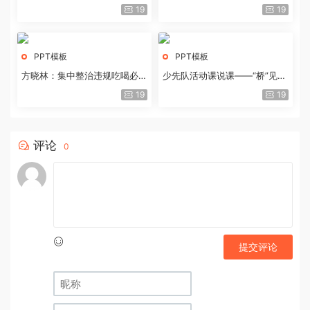
历史经验与重要启示
19
19
PPT模板
PPT模板
方晓林：集中整治违规吃喝必须
少先队活动课说课——“桥”见中
重拳出击
国路
19
19
评论
0
提交评论