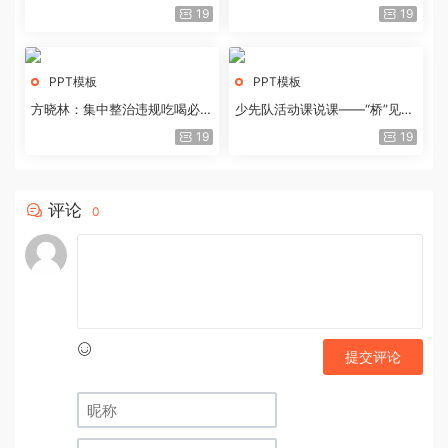
历史经验与重要启示
19
19
PPT模板
PPT模板
方晓林：集中整治违规吃喝必须
少先队活动课说课——“桥”见中
重拳出击
国路
19
19
评论
0
提交评论