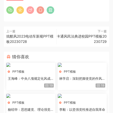
上一篇
下一篇
炫酷风2023电动车新规PPT模
卡通风民法典进校园PPT模板20
板20230728
230729
猜你喜欢
PPT模板
PPT模板
王海峰：中央八项规定化风成俗
林学启：深刻把握使党的作风全
的文化价值
面纯洁起来的基本要求
19
19
PPT模板
PPT模板
杨绍华：思想建党、理论强党的
李毅：以坚强党性推进自我革命