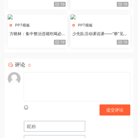
历史经验与重要启示
19
19
PPT模板
PPT模板
方晓林：集中整治违规吃喝必须
少先队活动课说课——“桥”见中
重拳出击
国路
19
19
评论
0
提交评论