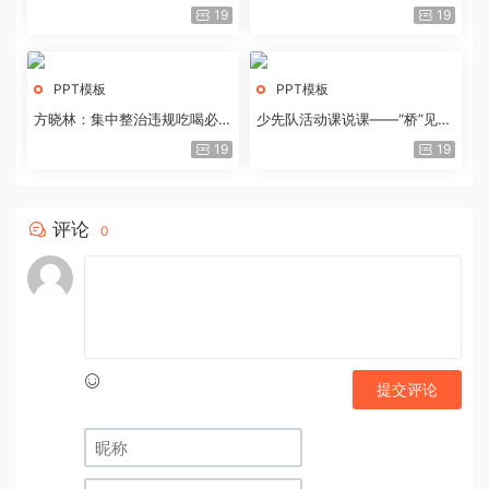
历史经验与重要启示
19
19
PPT模板
PPT模板
方晓林：集中整治违规吃喝必须
少先队活动课说课——“桥”见中
重拳出击
国路
19
19
评论
0
提交评论