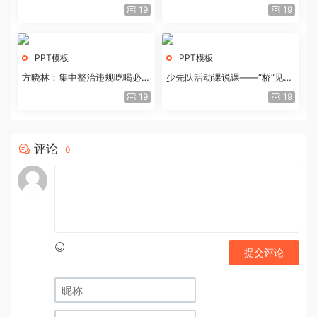
历史经验与重要启示
19
19
PPT模板
PPT模板
方晓林：集中整治违规吃喝必须
少先队活动课说课——“桥”见中
重拳出击
国路
19
19
评论
0
提交评论