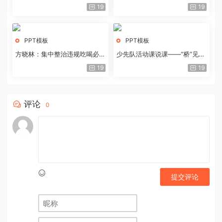
历史经验与重要启示
19
19
PPT模板
PPT模板
方晓林：集中整治违规吃喝必须
少先队活动课说课——“桥”见中
重拳出击
国路
19
19
评论
0
提交评论