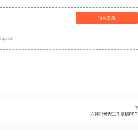
请先登录
q.com
六顶思考帽工作培训PP