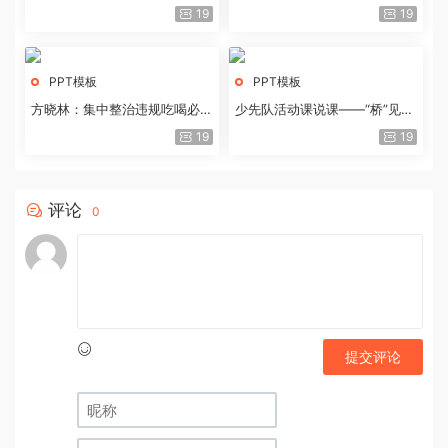
历史经验与重要启示
19
19
PPT模板
PPT模板
方晓林：集中整治违规吃喝必须
少先队活动课说课——“桥”见中
重拳出击
国路
19
19
评论
0
提交评论