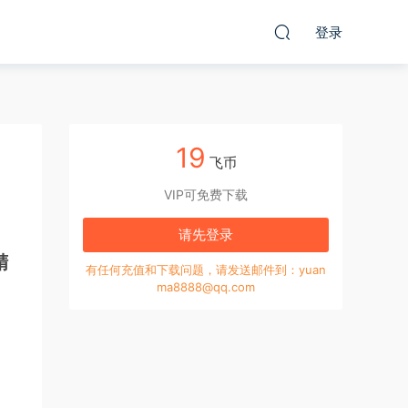
登录
19
飞币
VIP可免费下载
请先登录
精
有任何充值和下载问题，请发送邮件到：yuan
ma8888@qq.com