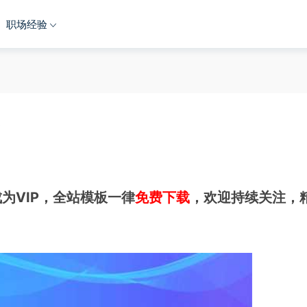
职场经验
板
为VIP，全站模板一律
免费下载
，欢迎持续关注，