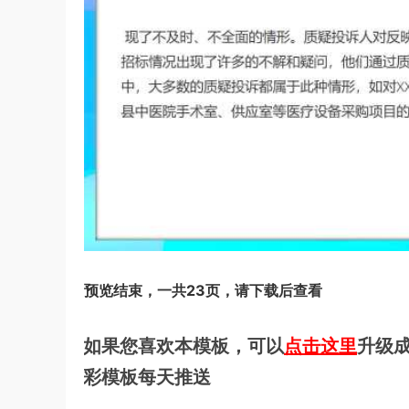
预览结束，一共23页，请下载后查看
如果您喜欢本模板，可以
点击这里
升级成
彩模板每天推送