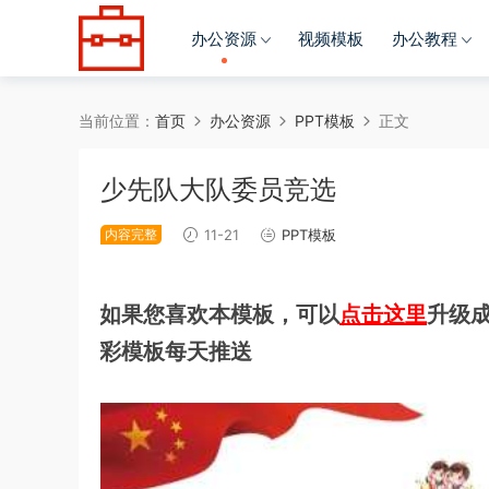
办公资源
视频模板
办公教程
当前位置：
首页
办公资源
PPT模板
正文
少先队大队委员竞选
内容完整
11-21
PPT模板
如果您喜欢本模板，可以
点击这里
升级成
彩模板每天推送