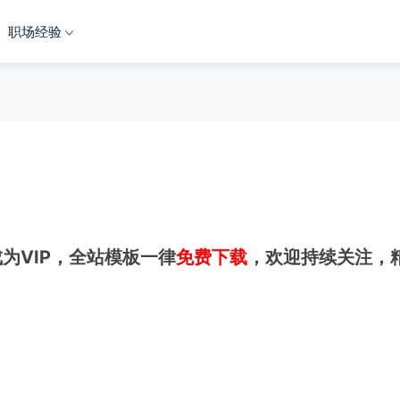
职场经验
为VIP，全站模板一律
免费下载
，欢迎持续关注，