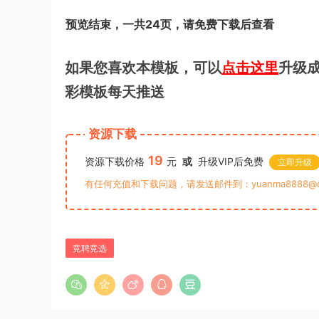
预览结束，一共24页，请免费下载后查看
如果您喜欢本模板，可以
点击这里
升级成
彩模板每天推送
资源下载
19
资源下载价格
元
或
升级VIP后免费
立即升级
有任何充值和下载问题，请发送邮件到：yuanma8888@q
竞聘竞选