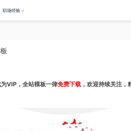
职场经验
模板
为VIP，全站模板一律
免费下载
，欢迎持续关注，