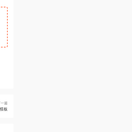
下一篇
模板