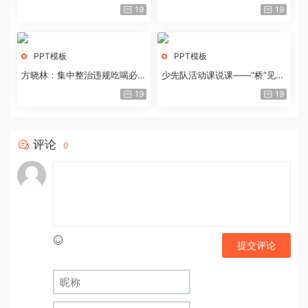
历史经验与重要启示
19
19
PPT模板
PPT模板
方晓林：集中整治违规吃喝必须
少先队活动课说课——“桥”见中
重拳出击
国路
19
19
评论
0
提交评论