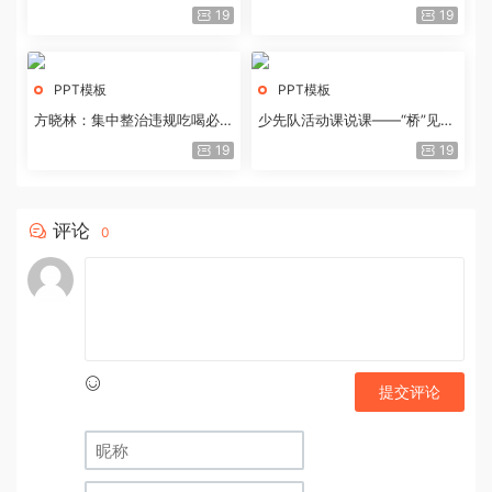
历史经验与重要启示
19
19
PPT模板
PPT模板
方晓林：集中整治违规吃喝必须
少先队活动课说课——“桥”见中
重拳出击
国路
19
19
评论
0
提交评论